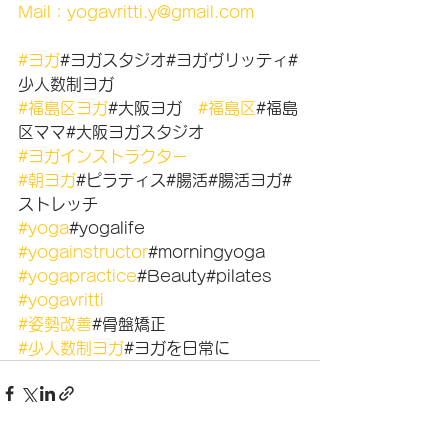
Mail：yogavritti.y@gmail.com
#ヨガ
#ヨガスタジオ#ヨガヴリッティ#
少人数制ヨガ
#福島区ヨガ
#大阪ヨガ　
#福島区
#福島
区ママ#大阪ヨガスタジオ
#ヨガインストラクター
#朝ヨガ
#ピラティス#腸活#腸活ヨガ#
ストレッチ
#yoga
#yogalife
#yogainstructor
#morningyoga
#yogapractice
#Beauty#pilates
#yogavritti
#姿勢改善
#骨盤矯正
#少人数制ヨガ
#ヨガを日常に