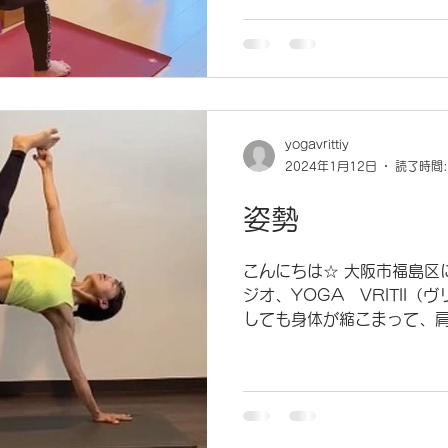
で、体調不良にならないよう
暑い夏がやってくるので、 
て、 暑さに負けない元気な
ますね。 ヨガもピラティス
身の身体を見直せる時間を作
非YOGA VRITTIでご
yogavrittiy
てください☆ 本日も YOGA
2024年1月12日
読了時間:
ちしております！ YOGA V
〜ヨガ＆ピラティススタジオ〜
姿勢
BLD'S H2O 401 ※体
HPよりお願い致します🙇‍♀
こんにちは☆ 大阪市福島区
https://www.yogavritti.c
ジオ、YOGA VRITII（
しても身体が縮こまって、肩
勢が悪いと、身体が歪んだり
中が丸くなっているなと感じた