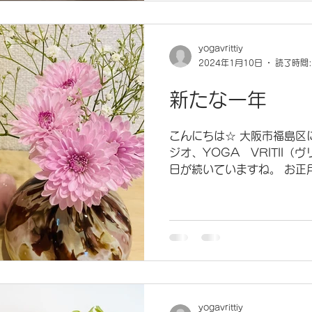
yogavrittiy
2024年1月10日
読了時間:
新たな一年
こんにちは☆ 大阪市福島区
ジオ、YOGA VRITII（
日が続いていますね。 お正
や学校が始まっている方も多
始まって、 目標や何か計画な
yogavrittiy