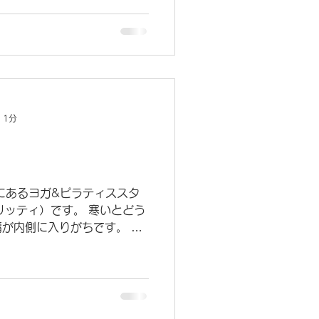
に気を付けましょう。 毎年
暑くなる前に身体を動かし
身体を作っていく必要があり
も身体を動かしながら、 ご自
ることができますので、 是
自身の為だけの時間を過ごしに来
 VRITTIで 皆様のご来店お待
 1分
RITTI （ヨガ ヴリッティ）
 大阪市福島区福島8-17-1
験レッスン2回3300円✨ ご予約は
️ 少人数制、完全予約制
にあるヨガ&ピラティススタ
om/ Instag
ヴリッティ）です。 寒いとどう
が内側に入りがちです。 姿
、お腹が出たりします。 背
ら、...