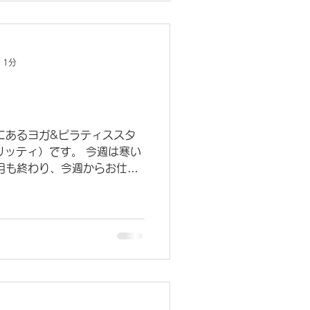
 1分
にあるヨガ&ピラティススタ
ヴリッティ）です。 今週は寒い
月も終わり、今週からお仕事
いと思います。 新しい年が
どは立てましたか？...