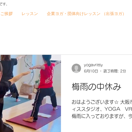
です。
ご挨拶
レッスン
企業ヨガ・団体向けレッスン （出張ヨガ）
yogavrittiy
6月10日
読了時間: 2分
梅雨の中休み
おはようございます☆ 大阪
ィススタジオ、YOGA VR
梅雨に入っておりますが、
そうです。 雨のおかげで温
週でまた上がりそうですね。