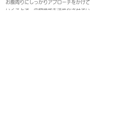
お腹周りにしっかりアプローチをかけて
いくことで、内臓機能を活性化させてい
きます。
老廃物を排出できる身体を作っていきま
しょう♫
ヒーリングヨガ
Healing Yoga
ヨガを通して、自身のなかにある癒しの