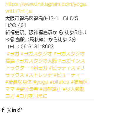
https://www.instagram.com/yoga.
vritti/?hl=ja 
大阪市福島区福島8-17-1　BLD’S　
H2O 401 
新福島駅、阪神福島駅か ら 徒歩5分 J 
R福 島駅（環状線）から徒歩 3分
 TEL：06-6131-8663
#ヨガ
#ヨガスタジオ
#ヨガスタジオ
福島
#ヨガスタジオ大阪
#ヨガインス
トラクター
#朝ヨガ
#ピラティス
#リ
ラックス
#ストレッチ
#ビューティー
#綺麗な身体
#yoga
#pilates
#福島区
ママ
#姿勢改善
#骨盤矯正
#少人数制
ヨガ
#ヨガを日常に