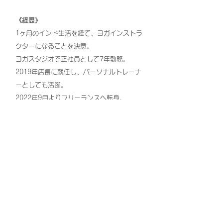
《経歴》
1ヶ月のインド生活を経て、ヨガインストラ
クターになることを決意。
ヨガスタジオで正社員として7年勤務。
2019年店長に就任し、パーソナルトレーナ
ーとしても活躍。
2022年9月よりフリーランスへ転身。
《資格／修了トレーニング》
・RYT200
・筋調整ヨガ指導者資格
・筋膜リリース指導者資格
・産後ケアセラピスト
←スタッフ一覧に戻る