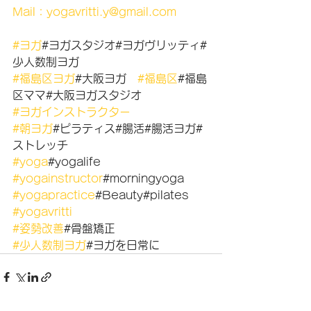
Mail：yogavritti.y@gmail.com
#ヨガ
#ヨガスタジオ#ヨガヴリッティ#
少人数制ヨガ
#福島区ヨガ
#大阪ヨガ　
#福島区
#福島
区ママ#大阪ヨガスタジオ
#ヨガインストラクター
#朝ヨガ
#ピラティス#腸活#腸活ヨガ#
ストレッチ
#yoga
#yogalife
#yogainstructor
#morningyoga
#yogapractice
#Beauty#pilates
#yogavritti
#姿勢改善
#骨盤矯正
#少人数制ヨガ
#ヨガを日常に