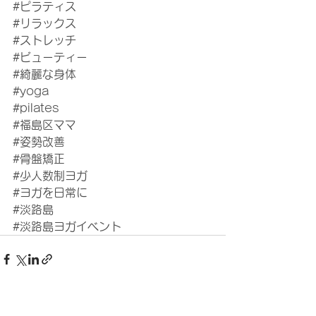
#ピラティス
#リラックス
#ストレッチ
#ビューティー
#綺麗な身体
#yoga
#pilates
#福島区ママ
#姿勢改善
#骨盤矯正
#少人数制ヨガ
#ヨガを日常に
#淡路島
#淡路島ヨガイベント