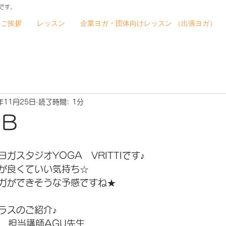
です。
ご挨拶
レッスン
企業ヨガ・団体向けレッスン （出張ヨガ）
年11月25日
読了時間: 1分
UB
ガスタジオYOGA　VRITTIです♪
が良くていい気持ち☆
ガができそうな予感ですね★
ラスのご紹介♪
30　担当講師AGU先生