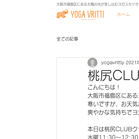
大阪市福島区にある太陽の光が差し込むヨガスタジオ
ホーム
全ての記事
yogavrittiy
2021
桃尻CL
こんにちは！
大阪市福島区にあるヨ
寒いですが、お天気
爽やかな気持ちでヨ
本日は桃尻CLUBク
水曜11:30～12: